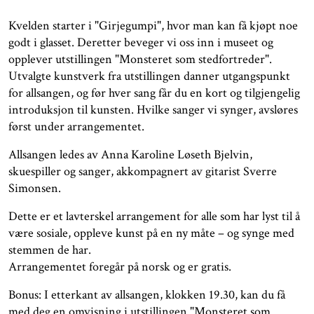
Kvelden starter i "Girjegumpi", hvor man kan få kjøpt noe
godt i glasset. Deretter beveger vi oss inn i museet og
opplever utstillingen "Monsteret som stedfortreder".
Utvalgte kunstverk fra utstillingen danner utgangspunkt
for allsangen, og før hver sang får du en kort og tilgjengelig
introduksjon til kunsten. Hvilke sanger vi synger, avsløres
først under arrangementet.
Allsangen ledes av Anna Karoline Løseth Bjelvin,
skuespiller og sanger, akkompagnert av gitarist Sverre
Simonsen.
Dette er et lavterskel arrangement for alle som har lyst til å
være sosiale, oppleve kunst på en ny måte – og synge med
stemmen de har.
Arrangementet foregår på norsk og er gratis.
Bonus: I etterkant av allsangen, klokken 19.30, kan du få
med deg en omvisning i utstillingen "Monsteret som