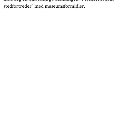
stedfortreder" med museumsformidler.
ÅPNINGSTIDER
KONTAKT
Facebook
TROMSØ
Instagram
Nordnorsk Kunstmuseum
Tripadvisor
Sjøgata 1
Tromsø