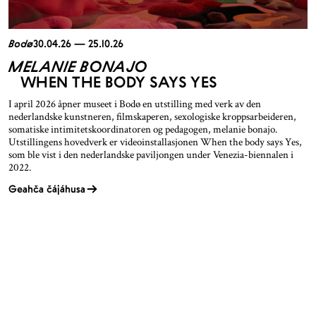
Bodø
30.04.26 — 25.10.26
MELANIE BONAJO
WHEN THE BODY SAYS YES
I april 2026 åpner museet i Bodø en utstilling med verk av den
nederlandske kunstneren, filmskaperen, sexologiske kroppsarbeideren,
somatiske intimitetskoordinatoren og pedagogen, melanie bonajo.
Utstillingens hovedverk er videoinstallasjonen When the body says Yes,
som ble vist i den nederlandske paviljongen under Venezia-biennalen i
2022.
Geahča čájáhusa