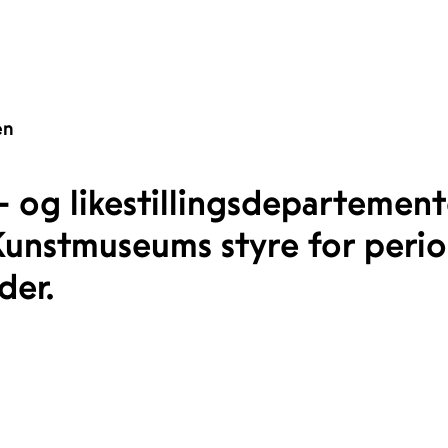
en
- og likestillingsdepartemen
unstmuseums styre for perio
der.