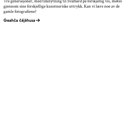
Tre generasjoner, med tilknytning til Svalbard på forskjellig vis, møtes
gjennom sine forskjellige kunstneriske uttrykk. Kan vi lære noe av de
gamle fotografiene?
Geahča čájáhusa
TROMSØ
BODØ
SVALBARD