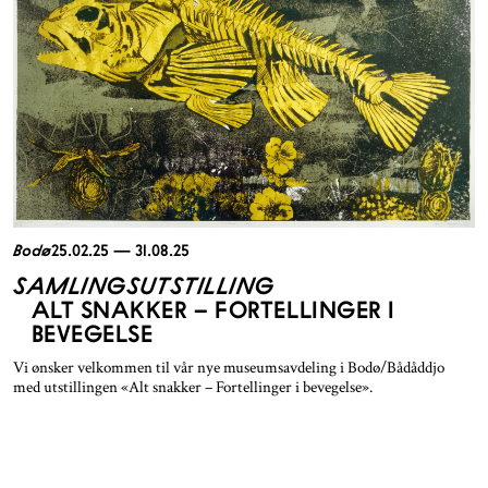
Bodø
25.02.25 — 31.08.25
SAMLINGSUTSTILLING
ALT SNAKKER – FORTELLINGER I
BEVEGELSE
Vi ønsker velkommen til vår nye museumsavdeling i Bodø/Bådåddjo
med utstillingen «Alt snakker – Fortellinger i bevegelse».
Geahča čájáhusa