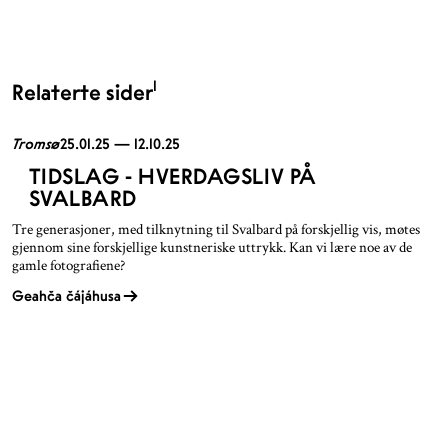
1
Relaterte sider
Tromsø
25.01.25 — 12.10.25
TIDSLAG - HVERDAGSLIV PÅ
SVALBARD
Tre generasjoner, med tilknytning til Svalbard på forskjellig vis, møtes
gjennom sine forskjellige kunstneriske uttrykk. Kan vi lære noe av de
gamle fotografiene?
Geahča čájáhusa