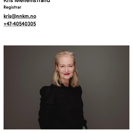
Registrar
kris@nnkm.no
+47-40540305