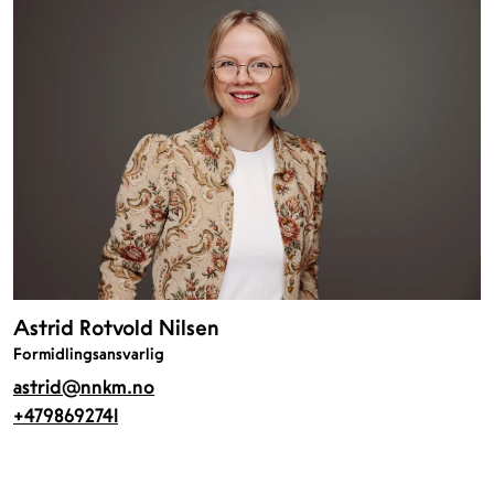
Astrid Rotvold Nilsen
Formidlingsansvarlig
astrid@nnkm.no
+4798692741