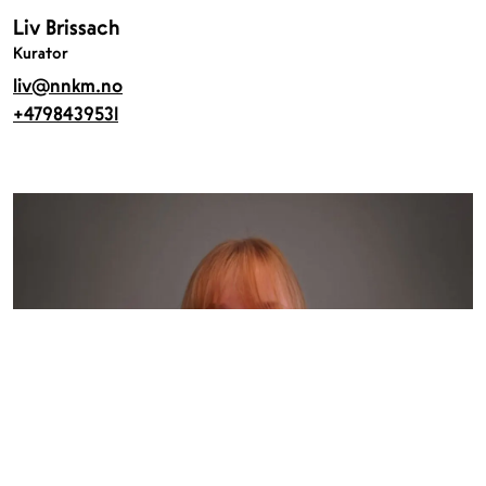
Liv Brissach
Kurator
liv@nnkm.no
+4798439531