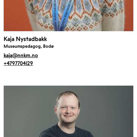
Kaja Nystadbakk
Museumspedagog, Bodø
kaja@nnkm.no
+4797704129