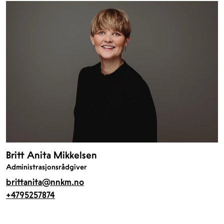
Britt Anita Mikkelsen
Administrasjonsrådgiver
brittanita@nnkm.no
+4795257874