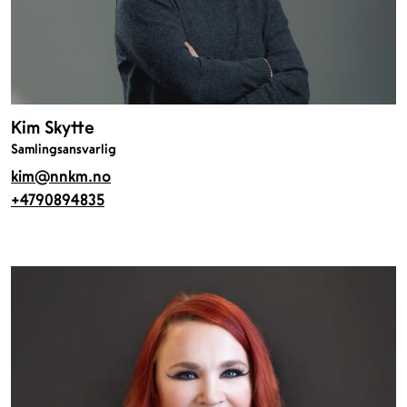
Kim Skytte
Samlingsansvarlig
kim@nnkm.no
+4790894835