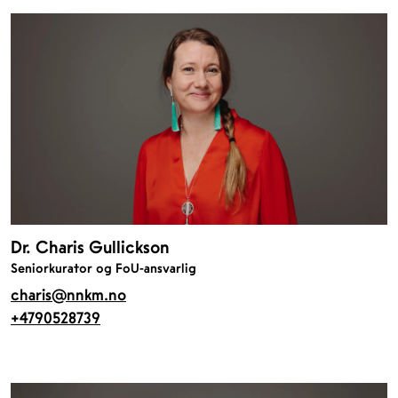
Dr. Charis Gullickson
Seniorkurator og FoU-ansvarlig
charis@nnkm.no
+4790528739