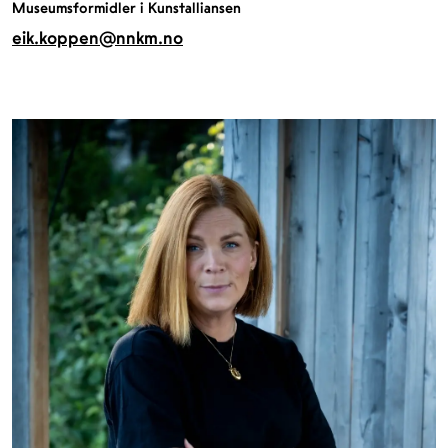
Museumsformidler i Kunstalliansen
eik.koppen@nnkm.no