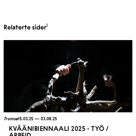
1
Relaterte sider
Tromsø
15.03.25 — 03.08.25
KVÄÄNIBIENNAALI 2025 - TYÖ /
ARBEID