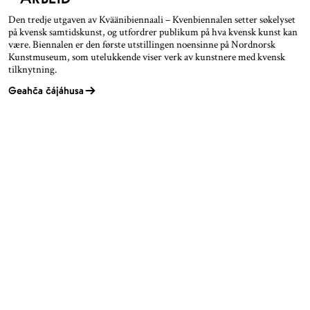
Den tredje utgaven av Kväänibiennaali – Kvenbiennalen setter søkelyset
på kvensk samtidskunst, og utfordrer publikum på hva kvensk kunst kan
være. Biennalen er den første utstillingen noensinne på Nordnorsk
Kunstmuseum, som utelukkende viser verk av kunstnere med kvensk
tilknytning.
Geahča čájáhusa
TROMSØ