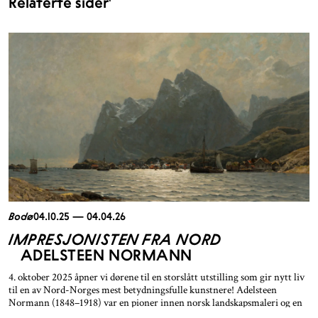
Relaterte sider
Bodø
04.10.25 — 04.04.26
IMPRESJONISTEN FRA NORD
ADELSTEEN NORMANN
4. oktober 2025 åpner vi dørene til en storslått utstilling som gir nytt liv
til en av Nord-Norges mest betydningsfulle kunstnere! Adelsteen
Normann (1848–1918) var en pioner innen norsk landskapsmaleri og en
viktig brobygger mellom nordnorsk natur og europeisk kunstpublikum.