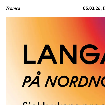
Tromsø
05.03.26
, 