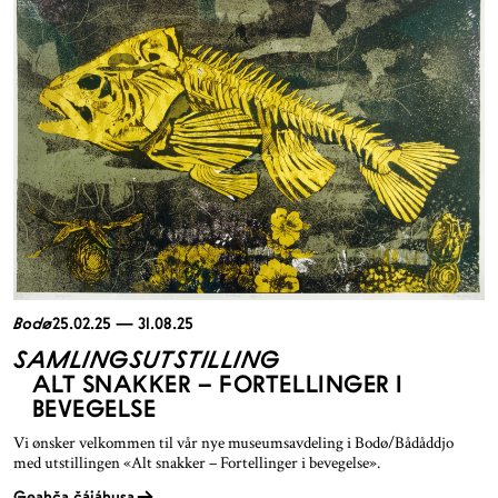
Bodø
25.02.25 — 31.08.25
SAMLINGSUTSTILLING
ALT SNAKKER – FORTELLINGER I
BEVEGELSE
Vi ønsker velkommen til vår nye museumsavdeling i Bodø/Bådåddjo
med utstillingen «Alt snakker – Fortellinger i bevegelse».
Geahča čájáhusa