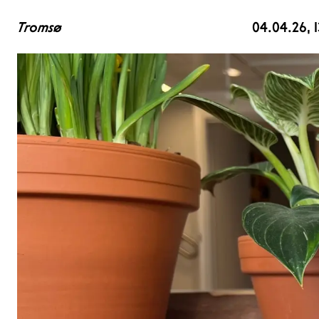
Tromsø
04.04.26
, 