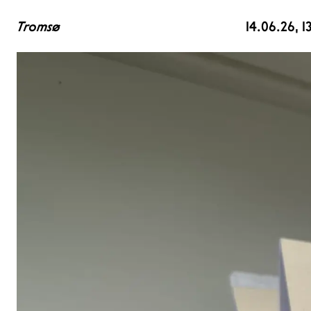
Tromsø
14.06.26
, 