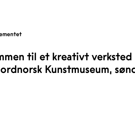
ementet
men til et kreativt verksted
Nordnorsk Kunstmuseum, sønda