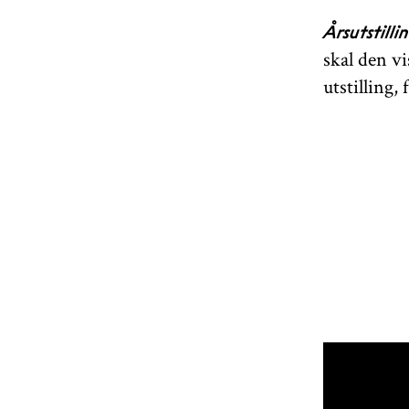
Årsutstilli
skal den v
utstilling,