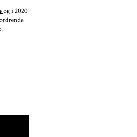
og i 2020
re
fordrende
k.