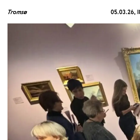
Tromsø
05.03.26
, 