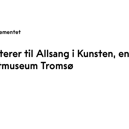
ementet
iterer til Allsang i Kunsten, e
stmuseum Tromsø