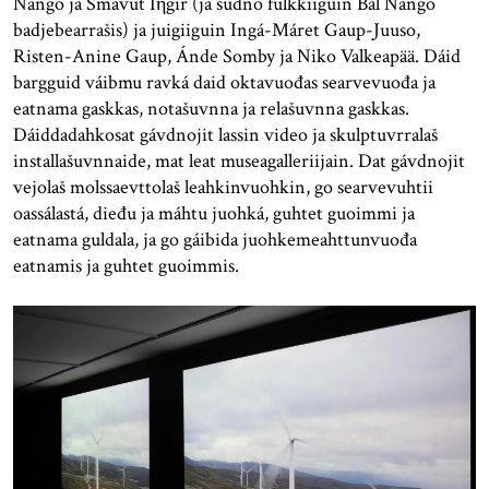
Nango ja Smávut Iηgir (ja sudno fulkkiiguin Bål Nango
badjebearrašis) ja juigiiguin Ingá-Máret Gaup-Juuso,
Risten-Anine Gaup, Ánde Somby ja Niko Valkeapää. Dáid
bargguid váibmu ravká daid oktavuođas searvevuođa ja
eatnama gaskkas, notašuvnna ja relašuvnna gaskkas.
Dáiddadahkosat gávdnojit lassin video ja skulptuvrralaš
installašuvnnaide, mat leat museagalleriijain. Dat gávdnojit
vejolaš molssaevttolaš leahkinvuohkin, go searvevuhtii
oassálastá, dieđu ja máhtu juohká, guhtet guoimmi ja
eatnama guldala, ja go gáibida juohkemeahttunvuođa
eatnamis ja guhtet guoimmis.