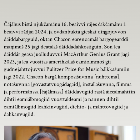
Čájáhus bistá njukčamánu 16. beaivvi rájes čakčamánu 1.
beaivvi rádjai 2024, ja ovdanbuktá gieskat diŋgojuvvon
dáiddabargguid, oktan Chacon earenoamáš bargogearddi
maŋimuš 25 jagi deaŧalaš dáiddadahkosiiguin. Son lea
dáiddár geasa juolluduvvui MacArthur Genius Grant jagi
2023, ja lea vuosttas amerihkálaš eamiolmmoš gii
gudnejahttojuvvui Pulitzer Price for Music bálkkašumiin
jagi 2022. Chacon bargá komposišuvnna [nuhttema],
notašuvnna [govastatvuogádagaid], installašuvnna, filmma
ja performánssa [čájálmasa] dáiddavugiid rastá áiccalmahttin
dihtii eamiálbmogiid vuosttaldeami ja nannen dihtii
eamiálbmogiid leahkinvugiid, diehto- ja máhttovugiid ja
dahkanvugiid.