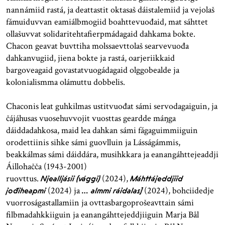
nannámiid rastá, ja deattastit oktasaš dáistalemiid ja vejolaš
fámuiduvvan eamiálbmogiid boahttevuođaid, mat sáhttet
ollašuvvat solidaritehtafierpmádagaid dahkama bokte.
Chacon geavat buvttiha molssaevttolaš searvevuođa
dahkanvugiid, jiena bokte ja rastá, oarjeriikkaid
bargoveagaid govastatvuogádagaid olggobealde ja
kolonialismma olámuttu dobbelis.
Chaconis leat guhkilmas ustitvuođat sámi servodagaiguin, ja
čájáhusas vuosehuvvojit vuosttas geardde máŋga
dáiddadahkosa, maid lea dahkan sámi fágaguimmiiguin
orodettiinis sihke sámi guovlluin ja Lásságámmis,
beakkálmas sámi dáiddára, musihkkara ja eanangáhttejeaddji
Áillohačča (1943-2001)
ruovttus.
(2024),
Njealljásii (vággi)
Máhttájeddjiid
(2024) ja
(2024), bohciidedje
jođiheapmi
… almmi ráidalas]
vuorroságastallamiin ja ovttasbargoprošeavttain sámi
filbmadahkkiiguin ja eanangáhttejeddjiiguin Marja Bål