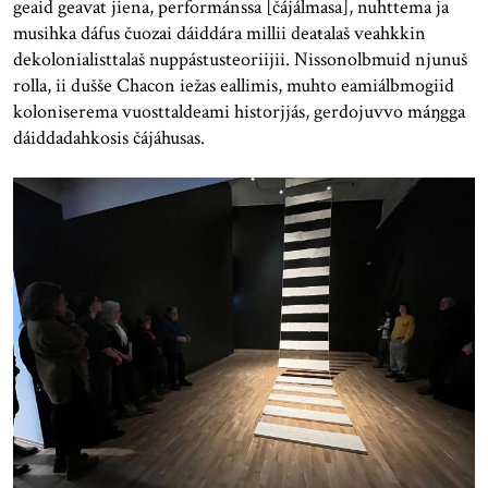
geaid geavat jiena, performánssa [čájálmasa], nuhttema ja
musihka dáfus čuozai dáiddára millii deaŧalaš veahkkin
dekolonialisttalaš nuppástusteoriijii. Nissonolbmuid njunuš
rolla, ii dušše Chacon iežas eallimis, muhto eamiálbmogiid
koloniserema vuosttaldeami historjjás, gerdojuvvo máŋgga
dáiddadahkosis čájáhusas.