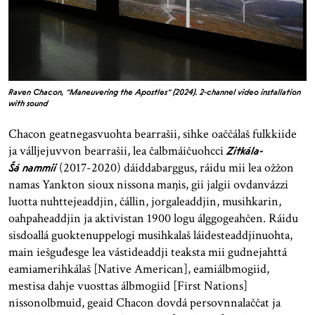
Raven Chacon, "Maneuvering the Apostles" (2024). 2-channel video installation
with sound
Chacon geatnegasvuohta bearrašii, sihke oaččálaš fulkkiide
ja válljejuvvon bearrašii, lea čalbmáičuohcci
Zitkála-
(2017-2020) dáiddabarggus, ráidu mii lea ožžon
Šá
nammii
namas Yankton sioux nissona maŋis, gii jalgii ovdanvázzi
luotta nuhttejeaddjin, čállin, jorgaleaddjin, musihkarin,
oahpaheaddjin ja aktivistan 1900 logu álggogeahčen. Ráidu
sisdoallá guoktenuppelogi musihkalaš láidesteaddjinuohta,
main iešguđesge lea vástideaddji teaksta mii gudnejahttá
eamiamerihkálaš [Native American], eamiálbmogiid,
mestisa dahje vuosttas álbmogiid [First Nations]
nissonolbmuid, geaid Chacon dovdá persovnnalaččat ja