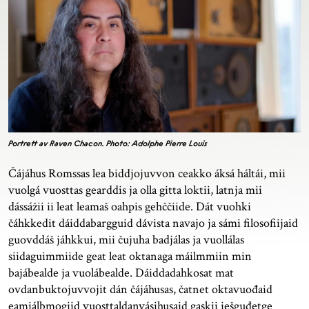
Portrett av Raven Chacon. Photo: Adolphe Pierre Louis
Čájáhus Romssas lea biddjojuvvon ceakko áksá háltái, mii
vuolgá vuosttas gearddis ja olla gitta loktii, latnja mii
dássážii ii leat leamaš oahpis gehččiide. Dát vuohki
čáhkkedit dáiddabargguid dávista navajo ja sámi filosofiijaid
guovddáš jáhkkui, mii čujuha badjálas ja vuollálas
siidaguimmiide geat leat oktanaga máilmmiin min
bajábealde ja vuolábealde. Dáiddadahkosat mat
ovdanbuktojuvvojit dán čájáhusas, čatnet oktavuođaid
eamiálbmogiid vuosttaldanvásihusaid gaskii iešguđetge