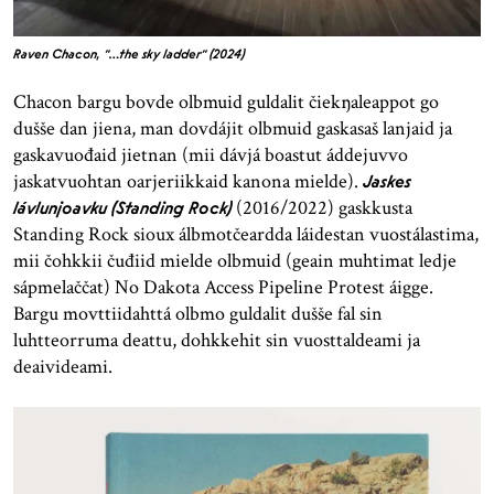
Raven Chacon, "…the sky ladder" (2024)
Chacon bargu bovde olbmuid guldalit čiekŋaleappot go
dušše dan jiena, man dovdájit olbmuid gaskasaš lanjaid ja
gaskavuođaid jietnan (mii dávjá boastut áddejuvvo
jaskatvuohtan oarjeriikkaid kanona mielde).
Jaskes
(2016/2022) gaskkusta
lávlunjoavku (Standing Rock)
Standing Rock sioux álbmotčeardda láidestan vuostálastima,
mii čohkkii čuđiid mielde olbmuid (geain muhtimat ledje
sápmelaččat) No Dakota Access Pipeline Protest áigge.
Bargu movttiidahttá olbmo guldalit dušše fal sin
luhtteorruma deattu, dohkkehit sin vuosttaldeami ja
deaivideami.