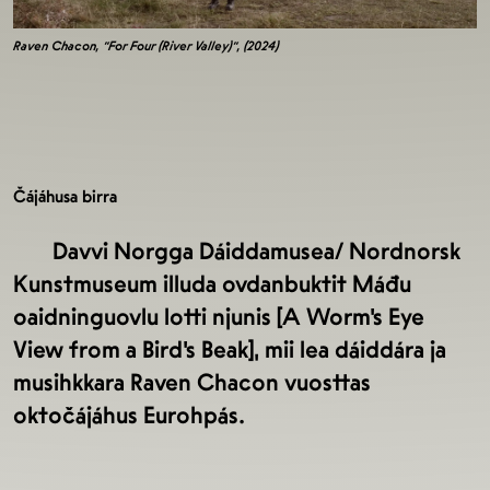
Raven Chacon, "For Four (River Valley)", (2024)
Čájáhusa birra
Davvi Norgga Dáiddamusea/ Nordnorsk
Kunstmuseum illuda ovdanbuktit Máđu
oaidninguovlu lotti njunis [A Worm’s Eye
View from a Bird’s Beak], mii lea dáiddára ja
musihkkara Raven Chacon vuosttas
oktočájáhus Eurohpás.