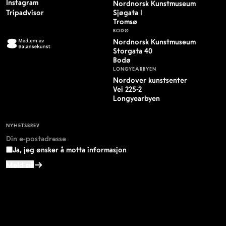
Instagram
Nordnorsk Kunstmuseum
Tripadvisor
Sjøgata 1
Tromsø
BODØ
Nordnorsk Kunstmuseum
Storgata 40
Bodø
LONGYEARBYEN
Nordover kunstsenter
Vei 225-2
Longyearbyen
NYHETSBREV
Ja, jeg ønsker å motta informasjon
Personvernerklæring
Tilgjengelighetserklæring
Copyright 2026 © Nordnorsk Kunstmuseum