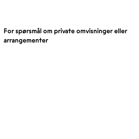
For spørsmål om private omvisninger eller
arrangementer
For besøk ved museet i Tromsø, kontakt
publikumsansvarlig Tea Jevtic ,
/ +47 455 10
tea@nnkm.no
094
For besøk ved museet i Bodø, kontakt Publikumsansvarlig
Katrine Nordtun
katrine@nnkm.no
/ +47 952 90 624